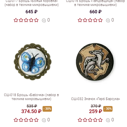
СШ-017 Брошь «Божья коровка»
СШ-016 Брошь «Танцовщица» (набор
(набор в технике микровышивки)
в технике микровышивки)
645 ₽
660 ₽
0
0
СШ-018 Брошь «Бабочка» (набор в
технике микровышивки)
СШ-032 Значок «Герб Барсука»
535 ₽
370 ₽
- 30%
- 30%
374.50 ₽
259 ₽
0
0