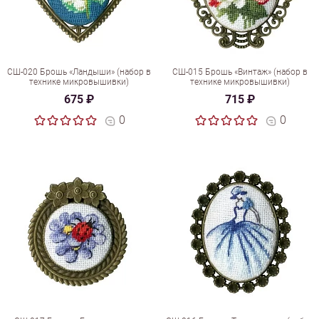
СШ-020 Брошь «Ландыши» (набор в
СШ-015 Брошь «Винтаж» (набор в
технике микровышивки)
технике микровышивки)
675 ₽
715 ₽
0
0