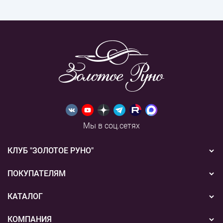
Мы в соц.сетях
КЛУБ "ЗОЛОТОЕ РУНО"
Новости
ПОКУПАТЕЛЯМ
Акции
Бонусная система
КАТАЛОГ
Конкурсы
Подарочные сертификаты
Вышивка
КОМПАНИЯ