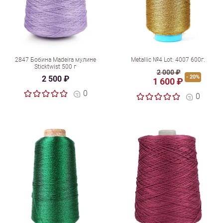
2847 Бобина Madeira мулине
Metallic №4 Lot: 4007 600г.
Sticktwist 500 г
2 000 ₽
- 20%
2 500 ₽
1 600 ₽
0
0