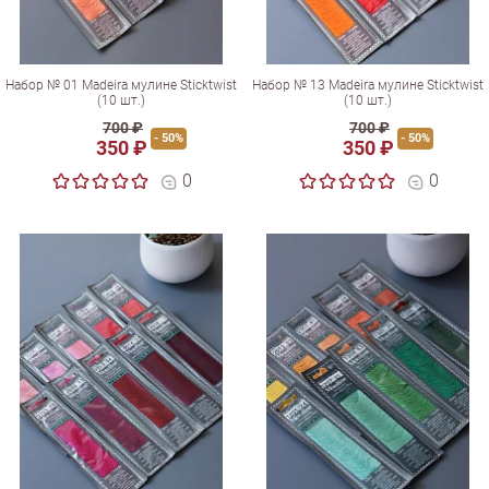
Набор № 01 Madeira мулине Sticktwist
Набор № 13 Madeira мулине Sticktwist
(10 шт.)
(10 шт.)
700 ₽
700 ₽
- 50%
- 50%
350 ₽
350 ₽
0
0