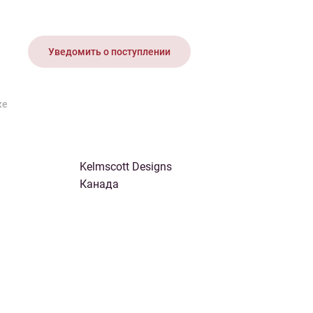
иган
Носки
Платье
Плед
Тапочки
Свитер
Шапка
Уведомить о поступлении
ке
Kelmscott Designs
Канада