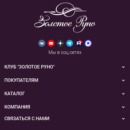
Мы в соц.сетях
КЛУБ "ЗОЛОТОЕ РУНО"
Новости
ПОКУПАТЕЛЯМ
Акции
Бонусная система
КАТАЛОГ
Конкурсы
Подарочные сертификаты
Вышивка
КОМПАНИЯ
События
Способы оплаты
Пряжа
СВЯЗАТЬСЯ С НАМИ
О нас
Доставка
Наборы для творчества