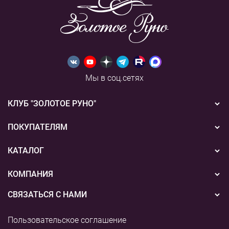
Мы в соц.сетях
КЛУБ "ЗОЛОТОЕ РУНО"
Новости
ПОКУПАТЕЛЯМ
Акции
Бонусная система
КАТАЛОГ
Конкурсы
Подарочные сертификаты
Вышивка
КОМПАНИЯ
События
Способы оплаты
Пряжа
СВЯЗАТЬСЯ С НАМИ
О нас
Доставка
Наборы для творчества
8 (800) 775-36-96
Наши магазины
Пользовательское соглашение