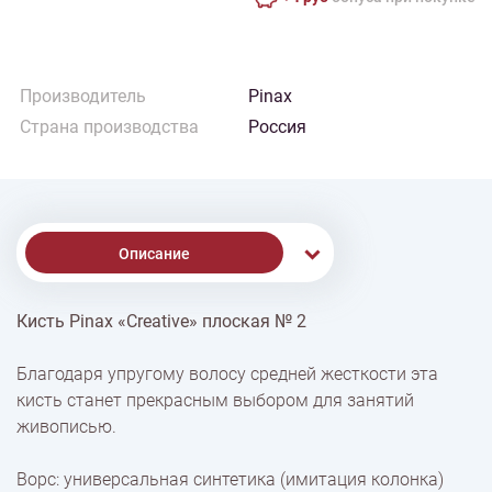
Производитель
Pinax
Страна производства
Россия
Описание
Кисть Pinax «Creative» плоская № 2
% Скидки
Благодаря упругому волосу средней жесткости эта
кисть станет прекрасным выбором для занятий
Доставка
живописью.
Ворс: универсальная синтетика (имитация колонка)
Оплата