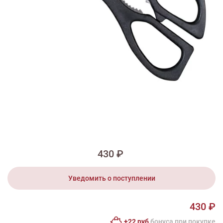
1/4
Изображения и цвет представленного товара могут незначительно
отличаться от оригинала продукции, взависимости от разрешения и
настроек вашего монитора, а также условий освещения при съемке
Ножницы универсальные «Triocut»
430 ₽
Уведомить о поступлении
430 ₽
+22 руб
бонусa при покупке