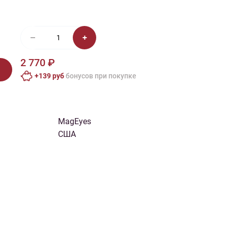
иган
Носки
Платье
Плед
Тапочки
Свитер
Шапка
2 770 ₽
+139 руб
бонусов при покупке
MagEyes
США