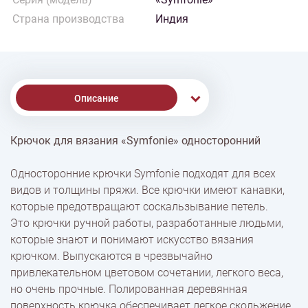
Страна производства
Индия
Описание
Крючок для вязания «Symfonie» односторонний
% Скидки
Односторонние крючки Symfonie подходят для всех
видов и толщины пряжи. Все крючки имеют канавки,
Доставка
которые предотвращают соскальзывание петель.
Это крючки ручной работы, разработанные людьми,
которые знают и понимают искусство вязания
Оплата
крючком. Выпускаются в чрезвычайно
привлекательном цветовом сочетании, легкого веса,
но очень прочные. Полированная деревянная
поверхность крючка обеспечивает легкое скольжение