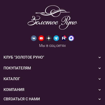
Мы в соц.сетях
КЛУБ "ЗОЛОТОЕ РУНО"
Новости
ПОКУПАТЕЛЯМ
Акции
Бонусная система
КАТАЛОГ
Конкурсы
Подарочные сертификаты
Вышивка
КОМПАНИЯ
События
Способы оплаты
Пряжа
СВЯЗАТЬСЯ С НАМИ
О нас