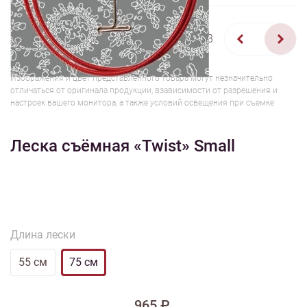
1/3
Изображения и цвет представленного товара могут незначительно
отличаться от оригинала продукции, взависимости от разрешения и
настроек вашего монитора, а также условий освещения при съемке
Леска съёмная «Twist» Small
Длина лески
55 см
75 см
965 ₽