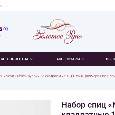
зывы
х
ЛЯ ТВОРЧЕСТВА
АКСЕССУАРЫ
ВЫШ
ц «Nova Cubics» чулочные квадратные 15,00 см (5 размеров по 5 сп
ТИП ВЫШИВКИ
ПО СОСТАВУ
ДЛЯ ВЯЗАНИЯ
для вязания игрушек
тая
ичная комплектация
Пяльцы
Тонкая
Бисер
Крестом
Альпака
Крючки
Наборы крючков
Ангора
Бисером
Вискоза
Набор спиц «
Полиамид
Полиэстер
Хл
квадратные 1
ПРАЗДНИКИ