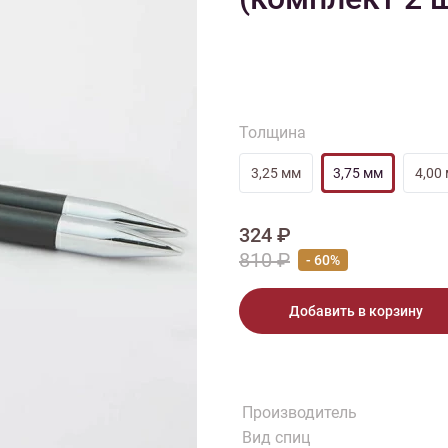
тарий
Натюрморт
Птицы
Пасха
День рождения
ПО ТИПУ ИЗДЕЛИЯ
Варежки
Джемпер
Кард
Шарф
Толщина
3,25 мм
3,75 мм
4,00
324 ₽
810 ₽
- 60%
Добавить в корзину
Производитель
Вид спиц