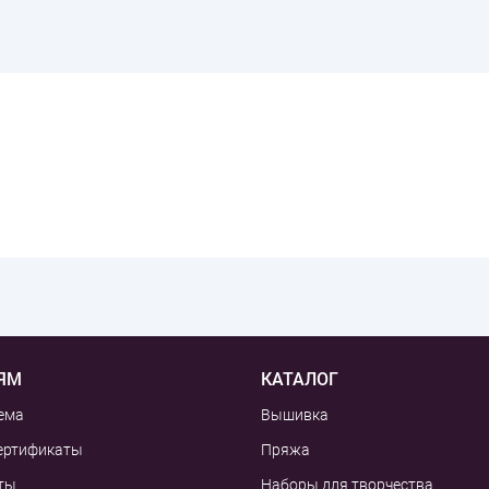
ЯМ
КАТАЛОГ
ема
Вышивка
ертификаты
Пряжа
ты
Наборы для творчества