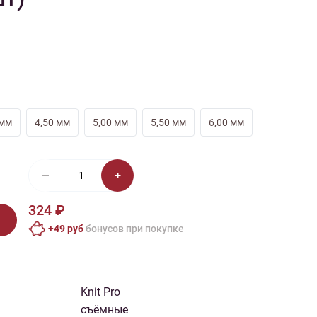
иган
Носки
Платье
Плед
Тапочки
Свитер
Шапка
 мм
4,50 мм
5,00 мм
5,50 мм
6,00 мм
324 ₽
+49 руб
бонусов при покупке
Knit Pro
съёмные