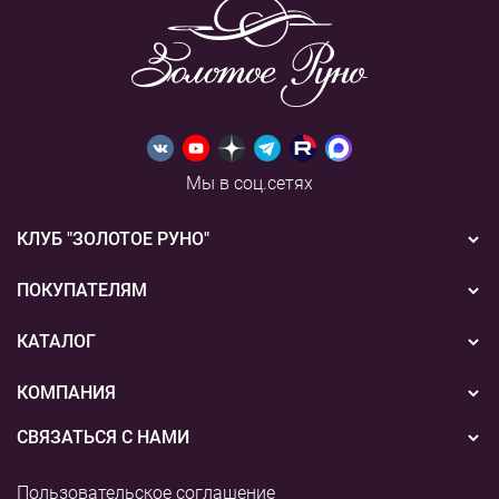
Мы в соц.сетях
КЛУБ "ЗОЛОТОЕ РУНО"
Новости
ПОКУПАТЕЛЯМ
Акции
Бонусная система
КАТАЛОГ
Конкурсы
Подарочные сертификаты
Вышивка
КОМПАНИЯ
События
Способы оплаты
Пряжа
СВЯЗАТЬСЯ С НАМИ
О нас
Доставка
Наборы для творчества
8 (800) 775-36-96
Наши магазины
Пользовательское соглашение