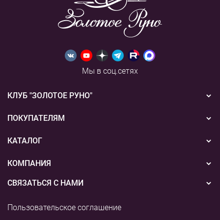
Мы в соц.сетях
КЛУБ "ЗОЛОТОЕ РУНО"
Новости
ПОКУПАТЕЛЯМ
Акции
Бонусная система
КАТАЛОГ
Конкурсы
Подарочные сертификаты
Вышивка
КОМПАНИЯ
События
Способы оплаты
Пряжа
СВЯЗАТЬСЯ С НАМИ
О нас
Доставка
Наборы для творчества
8 (800) 775-36-96
Наши магазины
Пользовательское соглашение
Возврат
+7 (495) 255-03-73