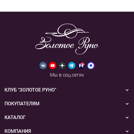
Мы в соц.сетях
КЛУБ "ЗОЛОТОЕ РУНО"
Новости
ПОКУПАТЕЛЯМ
Акции
Бонусная система
КАТАЛОГ
Конкурсы
Подарочные сертификаты
Вышивка
КОМПАНИЯ