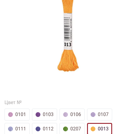
1/4
Изображения и цвет представленного товара могут незначительно
отличаться от оригинала продукции, взависимости от разрешения и
настроек вашего монитора, а также условий освещения при съемке
Мулине Rico Design
Цвет №
0101
0103
0106
0107
0111
0112
0207
0013