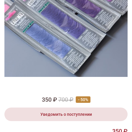
1/4
Изображения и цвет представленного товара могут незначительно
отличаться от оригинала продукции, взависимости от разрешения и
настроек вашего монитора, а также условий освещения при съемке
Набор № 07 Madeira мулине
Sticktwist (10 шт.)
350 ₽
700 ₽
- 50%
Уведомить о поступлении
350 ₽