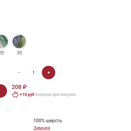
иган
Носки
Платье
Плед
Тапочки
Свитер
Шапка
20
30
208 ₽
+10 руб
бонусов при покупке
100% шерсть
Зимняя