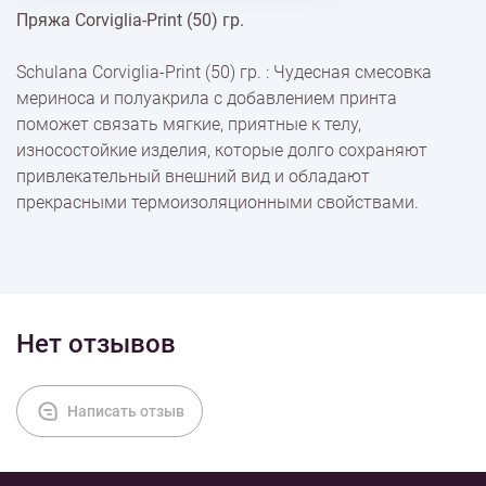
Пряжа Corviglia-Print (50) гр.
% Скидки
Schulana Corviglia-Print (50) гр. : Чудесная смесовка
мериноса и полуакрила с добавлением принта
Доставка
поможет связать мягкие, приятные к телу,
износостойкие изделия, которые долго сохраняют
привлекательный внешний вид и обладают
Оплата
прекрасными термоизоляционными свойствами.
Нет отзывов
Написать отзыв