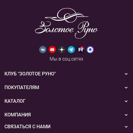
Мы в соц.сетях
КЛУБ "ЗОЛОТОЕ РУНО"
Новости
ПОКУПАТЕЛЯМ
Акции
Бонусная система
КАТАЛОГ
Конкурсы
Подарочные сертификаты
Вышивка
КОМПАНИЯ
События
Способы оплаты
Пряжа
СВЯЗАТЬСЯ С НАМИ
О нас