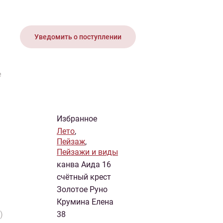
иган
Носки
Платье
Плед
Тапочки
Свитер
Шапка
Уведомить о поступлении
е
Избранное
Лето
,
Пейзаж
,
Пейзажи и виды
канва Аида 16
счётный крест
Золотое Руно
Крумина Елена
)
38