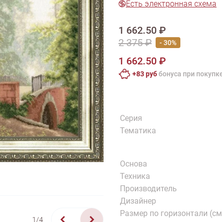
Есть электронная схема
тарий
Натюрморт
Птицы
Пасха
День рождения
ПО ТИПУ ИЗДЕЛИЯ
1 662.50 ₽
Варежки
Джемпер
Кард
2 375 ₽
- 30%
Шарф
1 662.50 ₽
+83 руб
бонусa при покупк
Серия
Тематика
Основа
Техника
Производитель
Дизайнер
Размер по горизонтали (см
1/4