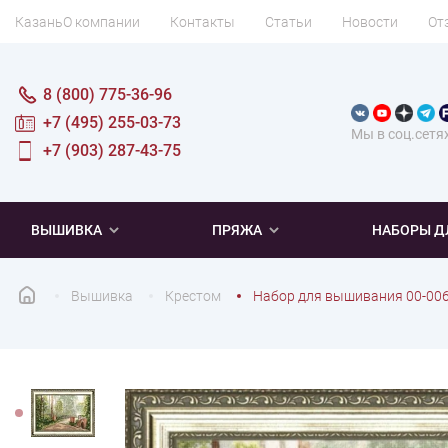
Казань
О компании
Контакты
Статьи
Новости
От
8 (800) 775-36-96
+7 (495) 255-03-73
Мы в соц.сетя
+7 (903) 287-43-75
ВЫШИВКА
ПРЯЖА
НАБОРЫ Д
Вышивка
Крестом
Набор для вышивания 00-006
ПОПУЛЯРНОЕ
ПОПУЛЯРНОЕ
ПО ТИПУ
ДЛЯ ВЫШИВАНИЯ
Новинки
Новинки
Микровышивка
Мулине
Нитки DMC
Хиты продаж
Распродажа
Наборы для вязания одежды
Нитки Madeira
Летняя пряжа
Распродажа
Нитки Rico Design
Под заказ
Мягкая
Наборы 
Пушис
Част
ПО ТЕМАТИКЕ
ДЛЯ РУКОДЕЛИЯ