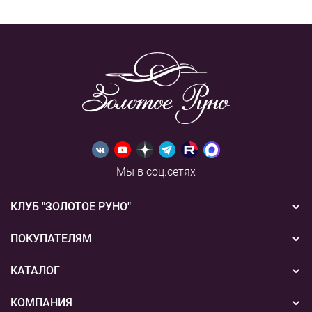
Мы в соц.сетях
КЛУБ "ЗОЛОТОЕ РУНО"
Новости
ПОКУПАТЕЛЯМ
Акции
Бонусная система
КАТАЛОГ
Конкурсы
Подарочные сертификаты
Вышивка
КОМПАНИЯ