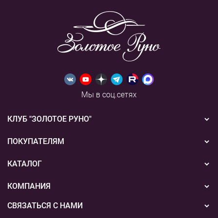
Мы в соц.сетях
КЛУБ "ЗОЛОТОЕ РУНО"
Новости
ПОКУПАТЕЛЯМ
Акции
Бонусная система
КАТАЛОГ
Конкурсы
Подарочные сертификаты
Вышивка
КОМПАНИЯ
События
Способы оплаты
Пряжа
СВЯЗАТЬСЯ С НАМИ
О нас