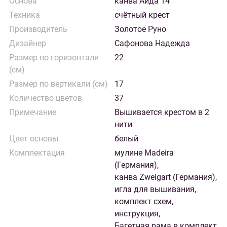
Основа
канва Аида 14
Техника
счётный крест
Производитель
Золотое Руно
Дизайнер
Сафонова Надежда
Размер по горизонтали
22
(см)
Размер по вертикали (см)
17
Количество цветов
37
Примечание
Вышивается крестом в 2
нити
Цвет основы
белый
Комплектация
мулине Madeira
(Германия),
канва Zweigart (Германия),
игла для вышивания,
комплект схем,
инструкция,
Багетная рама в комплект