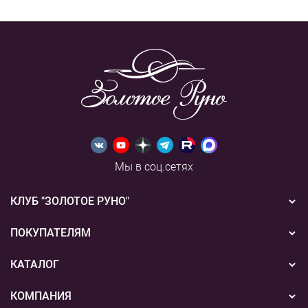
Мы в соц.сетях
КЛУБ "ЗОЛОТОЕ РУНО"
Новости
ПОКУПАТЕЛЯМ
Акции
Бонусная система
КАТАЛОГ
Конкурсы
Подарочные сертификаты
Вышивка
КОМПАНИЯ