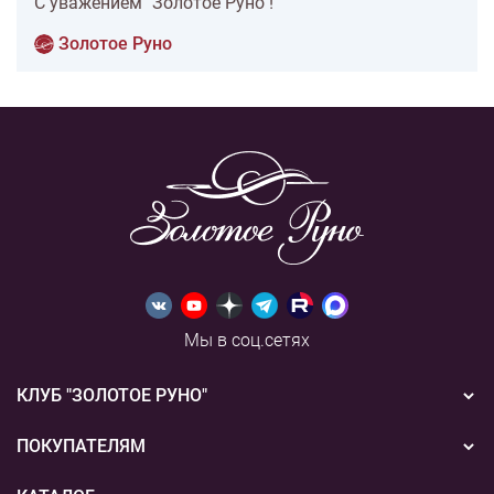
С уважением "Золотое Руно"!
Золотое Руно
Мы в соц.сетях
КЛУБ "ЗОЛОТОЕ РУНО"
Новости
ПОКУПАТЕЛЯМ
Акции