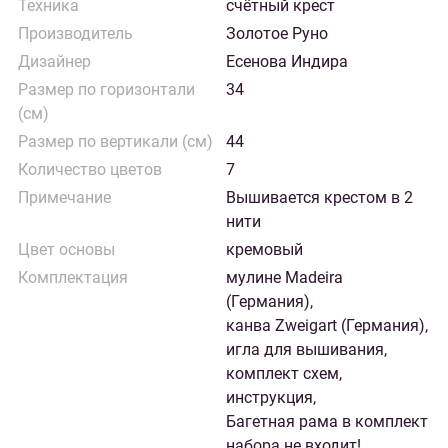
Техника
счётный крест
Производитель
Золотое Руно
Дизайнер
Есенова Индира
Размер по горизонтали
34
(см)
Размер по вертикали (см)
44
Количество цветов
7
Примечание
Вышивается крестом в 2
нити
Цвет основы
кремовый
Комплектация
мулине Madeira
(Германия),
канва Zweigart (Германия),
игла для вышивания,
комплект схем,
инструкция,
Багетная рама в комплект
набора не входит!