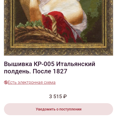
1/7
Смотреть видео - обзор
Изображения и цвет представленного товара могут незначительно
отличаться от оригинала продукции, взависимости от разрешения и
настроек вашего монитора, а также условий освещения при съемке
Вышивка КР-005 Итальянский
полдень. После 1827
Есть электронная схема
3 515 ₽
Уведомить о поступлении