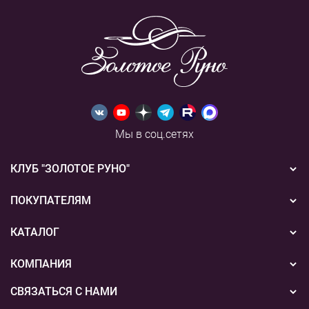
Мы в соц.сетях
КЛУБ "ЗОЛОТОЕ РУНО"
Новости
ПОКУПАТЕЛЯМ
Акции
Бонусная система
КАТАЛОГ
Конкурсы
Подарочные сертификаты
Вышивка
КОМПАНИЯ
События
Способы оплаты
Пряжа
СВЯЗАТЬСЯ С НАМИ
О нас