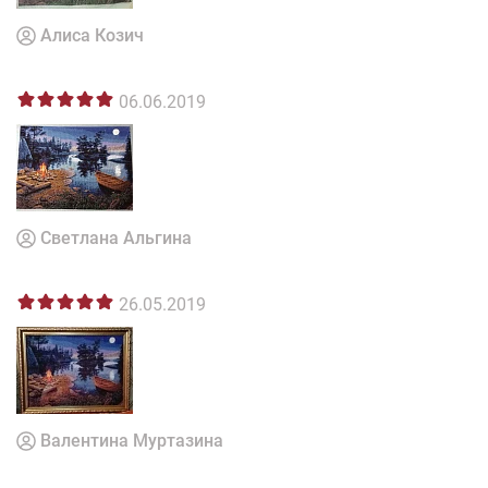
Алиса Козич
06.06.2019
Светлана Альгина
26.05.2019
Валентина Муртазина