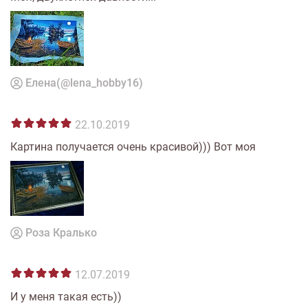
Елена(@lena_hobby16)
22.10.2019
Картина получается очень красивой))) Вот моя
Роза Кралько
12.07.2019
И у меня такая есть))