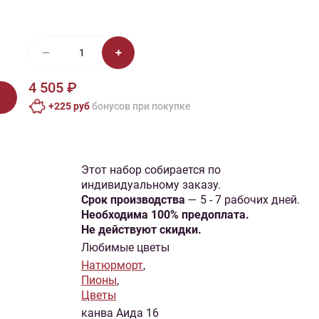
иган
Носки
Платье
Плед
Тапочки
Свитер
Шапка
4 505 ₽
+225 руб
бонусов при покупке
Этот набор собирается по
индивидуальному заказу.
Cрок производства
— 5 - 7 рабочих дней.
Необходима 100% предоплата.
Не действуют скидки.
Любимые цветы
Натюрморт
,
Пионы
,
Цветы
канва Аида 16