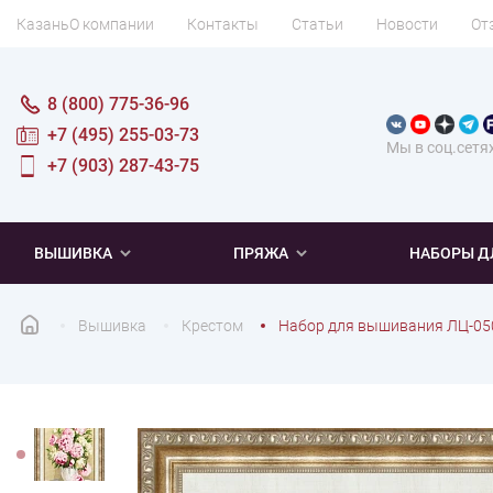
Казань
О компании
Контакты
Статьи
Новости
От
8 (800) 775-36-96
+7 (495) 255-03-73
Мы в соц.сетя
+7 (903) 287-43-75
ВЫШИВКА
ПРЯЖА
НАБОРЫ Д
Вышивка
Крестом
Набор для вышивания ЛЦ-05
ПОПУЛЯРНОЕ
ПОПУЛЯРНОЕ
ПО ТИПУ
ДЛЯ ВЫШИВАНИЯ
Новинки
Новинки
Микровышивка
Мулине
Нитки DMC
Хиты продаж
Распродажа
Наборы для вязания одежды
Нитки Madeira
Летняя пряжа
Распродажа
Нитки Rico Design
Под заказ
Мягкая
Наборы 
Пушис
Част
ПО ТЕМАТИКЕ
ДЛЯ РУКОДЕЛИЯ