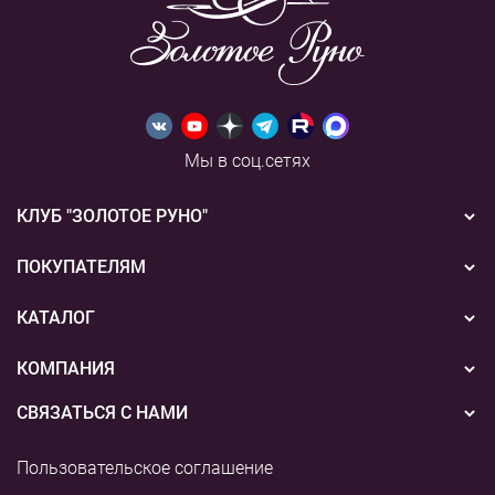
Мы в соц.сетях
КЛУБ "ЗОЛОТОЕ РУНО"
Новости
ПОКУПАТЕЛЯМ
Акции
Бонусная система
КАТАЛОГ
Конкурсы
Подарочные сертификаты
Вышивка
КОМПАНИЯ
События
Способы оплаты
Пряжа
СВЯЗАТЬСЯ С НАМИ
О нас
Доставка
Наборы для творчества
8 (800) 775-36-96
Наши магазины
Пользовательское соглашение
Возврат
+7 (495) 255-03-73