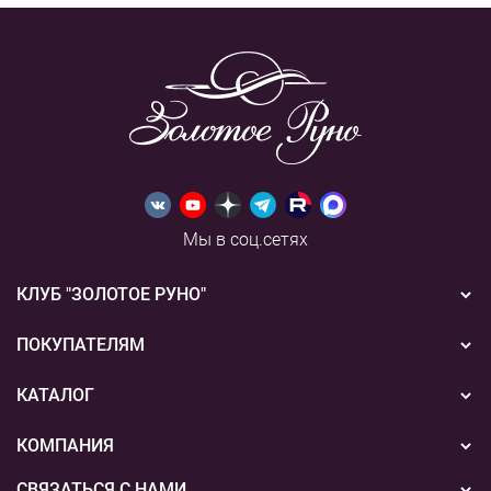
Мы в соц.сетях
КЛУБ "ЗОЛОТОЕ РУНО"
Новости
ПОКУПАТЕЛЯМ
Акции
Бонусная система
КАТАЛОГ
Конкурсы
Подарочные сертификаты
Вышивка
КОМПАНИЯ
События
Способы оплаты
Пряжа
СВЯЗАТЬСЯ С НАМИ