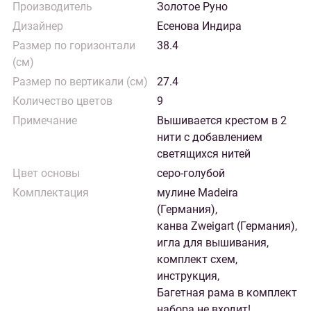
Производитель
Золотое Руно
Дизайнер
Есенова Индира
Размер по горизонтали
38.4
(см)
Размер по вертикали (см)
27.4
Количество цветов
9
Примечание
Вышивается крестом в 2
нити с добавлением
светящихся нитей
Цвет основы
серо-голубой
Комплектация
мулине Madeira
(Германия),
канва Zweigart (Германия),
игла для вышивания,
комплект схем,
инструкция,
Багетная рама в комплект
набора не входит!