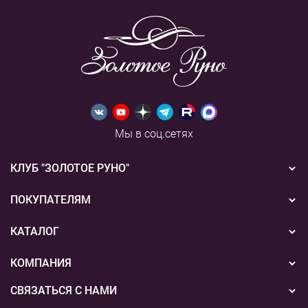
Мы в соц.сетях
КЛУБ "ЗОЛОТОЕ РУНО"
Новости
ПОКУПАТЕЛЯМ
Акции
Бонусная система
КАТАЛОГ
Конкурсы
Подарочные сертификаты
Вышивка
КОМПАНИЯ
События
Способы оплаты
Пряжа
СВЯЗАТЬСЯ С НАМИ
О нас