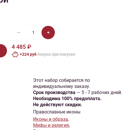
иган
Носки
Платье
Плед
Тапочки
Свитер
Шапка
4 485 ₽
+224 руб
бонусa при покупке
Этот набор собирается по
индивидуальному заказу.
Cрок производства
— 5 - 7 рабочих дней.
Необходима 100% предоплата.
Не действуют скидки.
Православные иконы
Иконы и образа
,
Мифы и религия
,