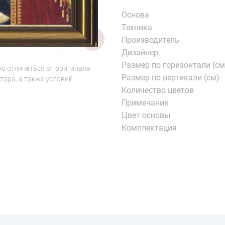
Основа
Техника
1/2
Производитель
Дизайнер
Размер по горизонтали (см
о отличаться от оригинала
Размер по вертикали (см)
тора, а также условий
Количество цветов
Примечание
Цвет основы
Комплектация