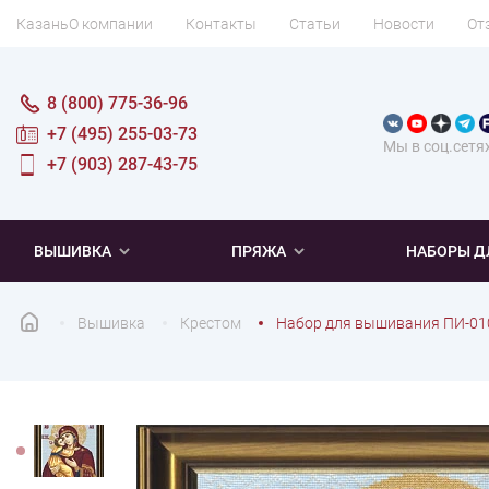
Казань
О компании
Контакты
Статьи
Новости
От
8 (800) 775-36-96
+7 (495) 255-03-73
Мы в соц.сетя
+7 (903) 287-43-75
ВЫШИВКА
ПРЯЖА
НАБОРЫ Д
Вышивка
Крестом
Набор для вышивания ПИ-01
ПОПУЛЯРНОЕ
ПОПУЛЯРНОЕ
ПО ТИПУ
ДЛЯ ВЫШИВАНИЯ
Новинки
Новинки
Микровышивка
Мулине
Нитки DMC
Хиты продаж
Распродажа
Наборы для вязания одежды
Нитки Madeira
Летняя пряжа
Распродажа
Нитки Rico Design
Под заказ
Мягкая
Наборы 
Пушис
Част
ПО ТЕМАТИКЕ
ДЛЯ РУКОДЕЛИЯ