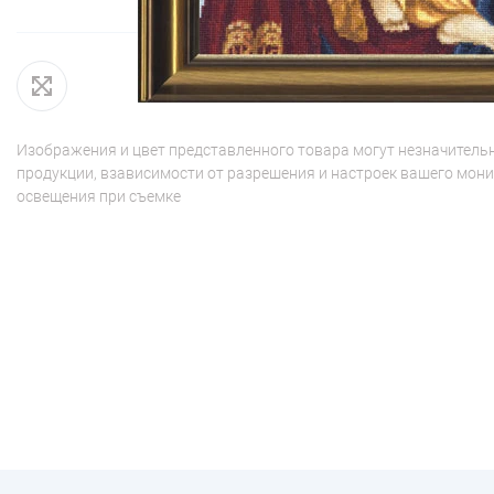
Изображения и цвет представленного товара могут незначительн
продукции, взависимости от разрешения и настроек вашего мони
освещения при съемке