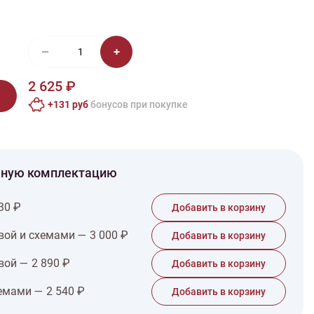
иган
Носки
Платье
Плед
Тапочки
Свитер
Шапка
2 625 ₽
+131 руб
бонусов при покупке
чную комплектацию
30 ₽
Добавить в корзину
вой и схемами — 3 000 ₽
Добавить в корзину
вой — 2 890 ₽
Добавить в корзину
емами — 2 540 ₽
Добавить в корзину