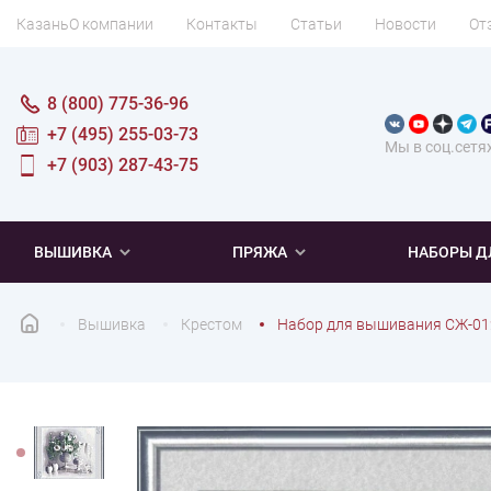
Казань
О компании
Контакты
Статьи
Новости
От
8 (800) 775-36-96
+7 (495) 255-03-73
Мы в соц.сетя
+7 (903) 287-43-75
ВЫШИВКА
ПРЯЖА
НАБОРЫ Д
Вышивка
Крестом
Набор для вышивания СЖ-01
ПОПУЛЯРНОЕ
ПОПУЛЯРНОЕ
ПО ТИПУ
ДЛЯ ВЫШИВАНИЯ
Новинки
Новинки
Микровышивка
Мулине
Нитки DMC
Хиты продаж
Распродажа
Наборы для вязания одежды
Нитки Madeira
Летняя пряжа
Распродажа
Нитки Rico Design
Под заказ
Мягкая
Наборы 
Пушис
Част
ПО ТЕМАТИКЕ
ДЛЯ РУКОДЕЛИЯ