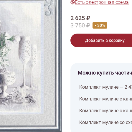
Есть электронная схема
тарий
Натюрморт
Птицы
Пасха
День рождения
ПО ТИПУ ИЗДЕЛИЯ
2 625 ₽
Варежки
Джемпер
Кард
3 750 ₽
- 30%
Шарф
Добавить в корзину
Можно купить части
Комплект мулине — 2 4
Комплект мулине с кан
Комплект мулине с кан
Комплект мулине со сх