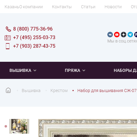
Казань
О компании
Контакты
Статьи
Новости
От
8 (800) 775-36-96
+7 (495) 255-03-73
Мы в соц.сетя
+7 (903) 287-43-75
ВЫШИВКА
ПРЯЖА
НАБОРЫ Д
Вышивка
Крестом
Набор для вышивания СЖ-07
ПОПУЛЯРНОЕ
ПОПУЛЯРНОЕ
ПО ТИПУ
ДЛЯ ВЫШИВАНИЯ
Новинки
Новинки
Микровышивка
Мулине
Нитки DMC
Хиты продаж
Распродажа
Наборы для вязания одежды
Нитки Madeira
Летняя пряжа
Распродажа
Нитки Rico Design
Под заказ
Мягкая
Наборы 
Пушис
Част
ПО ТЕМАТИКЕ
ДЛЯ РУКОДЕЛИЯ