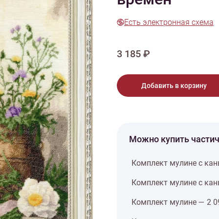
тарий
Натюрморт
Птицы
Пасха
День рождения
ПО ТИПУ ИЗДЕЛИЯ
Есть электронная схема
Варежки
Джемпер
Кард
Шарф
3 185 ₽
Добавить в корзину
Можно купить части
Комплект мулине с кан
Комплект мулине с кан
Комплект мулине — 2 0