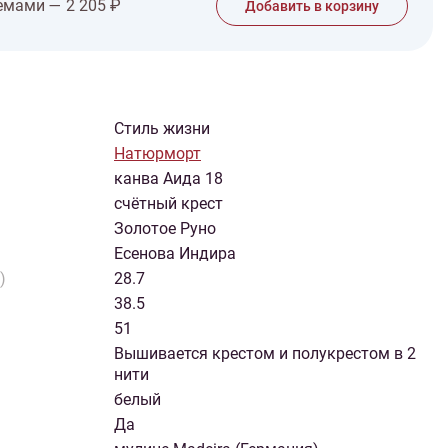
емами — 2 205 ₽
Добавить в корзину
Стиль жизни
Натюрморт
канва Аида 18
счётный крест
Золотое Руно
Есенова Индира
)
28.7
38.5
51
Вышивается крестом и полукрестом в 2
нити
белый
Да