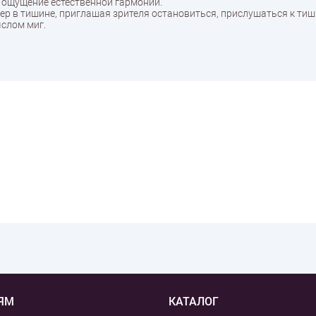
я ощущение естественной гармонии.
мер в тишине, приглашая зрителя остановиться, прислушаться к тиш
ыслом миг.
ЯМ
КАТАЛОГ