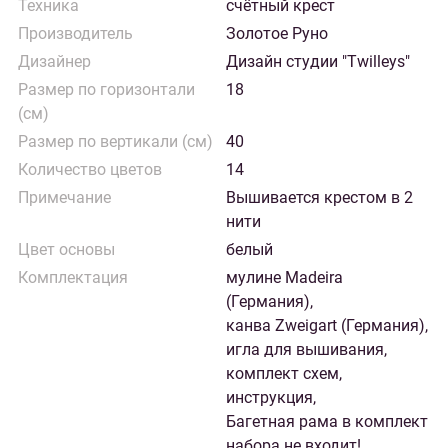
Техника
счётный крест
Производитель
Золотое Руно
Дизайнер
Дизайн студии "Twilleys"
Размер по горизонтали
18
(см)
Размер по вертикали (см)
40
Количество цветов
14
Примечание
Вышивается крестом в 2
нити
Цвет основы
белый
Комплектация
мулине Madeira
(Германия),
канва Zweigart (Германия),
игла для вышивания,
комплект схем,
инструкция,
Багетная рама в комплект
набора не входит!