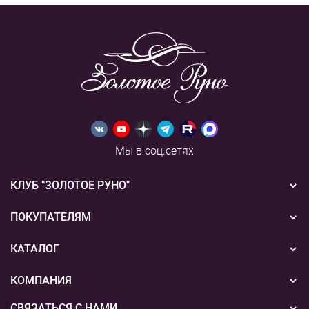
Мы в соц.сетях
КЛУБ "ЗОЛОТОЕ РУНО"
Новости
ПОКУПАТЕЛЯМ
Акции
Бонусная система
КАТАЛОГ
Конкурсы
Подарочные сертификаты
Вышивка
КОМПАНИЯ
События
Способы оплаты
Пряжа
СВЯЗАТЬСЯ С НАМИ