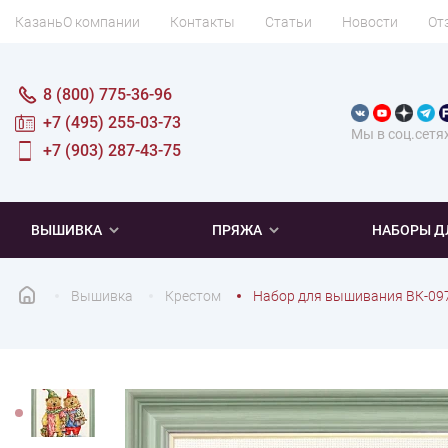
Казань
О компании
Контакты
Статьи
Новости
От
8 (800) 775-36-96
+7 (495) 255-03-73
Мы в соц.сетя
+7 (903) 287-43-75
ВЫШИВКА
ПРЯЖА
НАБОРЫ Д
Вышивка
Крестом
Набор для вышивания ВК-09
ПОПУЛЯРНОЕ
ПОПУЛЯРНОЕ
ПО ТИПУ
ДЛЯ ВЫШИВАНИЯ
Новинки
Новинки
Микровышивка
Мулине
Нитки DMC
Хиты продаж
Распродажа
Наборы для вязания одежды
Нитки Madeira
Летняя пряжа
Распродажа
Нитки Rico Design
Под заказ
Мягкая
Наборы 
Пушис
Част
ПО ТЕМАТИКЕ
ДЛЯ РУКОДЕЛИЯ