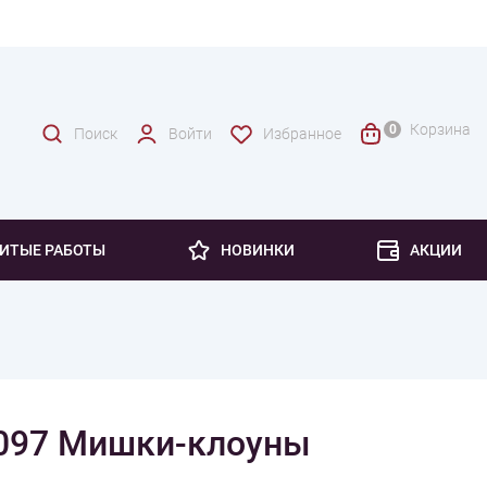
Корзина
0
Поиск
Войти
Избранное
ИТЫЕ РАБОТЫ
НОВИНКИ
АКЦИИ
Спицы
Кашемир
Наборы спиц
Лён
Меринос
Инструментарий
Микрофибра
Лески
Мохер
097 Мишки-клоуны
опок
Шелк
Шерсть