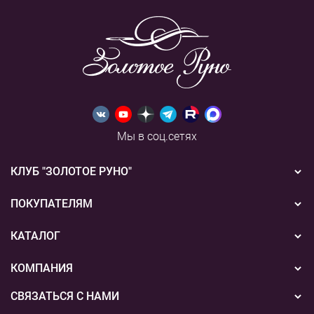
Мы в соц.сетях
КЛУБ "ЗОЛОТОЕ РУНО"
Новости
ПОКУПАТЕЛЯМ
Акции
Бонусная система
КАТАЛОГ
Конкурсы
Подарочные сертификаты
Вышивка
КОМПАНИЯ
События
Способы оплаты
Пряжа
СВЯЗАТЬСЯ С НАМИ
О нас