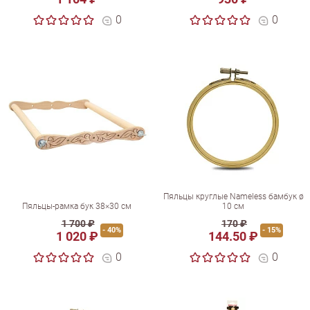
0
0
Пяльцы круглые Nameless бамбук ø
Пяльцы-рамка бук 38×30 см
10 см
1 700 ₽
170 ₽
- 40%
- 15%
1 020 ₽
144.50 ₽
0
0