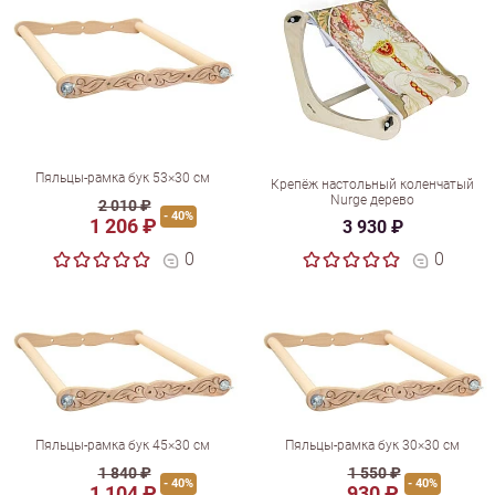
Пяльцы-рамка бук 53×30 см
Крепёж настольный коленчатый
Nurge дерево
2 010 ₽
- 40%
1 206 ₽
3 930 ₽
0
0
Пяльцы-рамка бук 45×30 см
Пяльцы-рамка бук 30×30 см
1 840 ₽
1 550 ₽
- 40%
- 40%
1 104 ₽
930 ₽