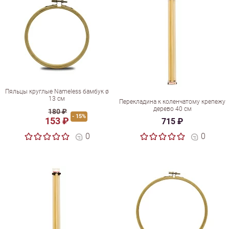
Пяльцы круглые Nameless бамбук ø
13 см
Перекладина к коленчатому крепежу
дерево 40 см
180 ₽
- 15%
153 ₽
715 ₽
0
0