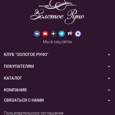
Мы в соц.сетях
КЛУБ "ЗОЛОТОЕ РУНО"
Новости
ПОКУПАТЕЛЯМ
Акции
Бонусная система
КАТАЛОГ
Конкурсы
Подарочные сертификаты
Вышивка
КОМПАНИЯ
События
Способы оплаты
Пряжа
СВЯЗАТЬСЯ С НАМИ
О нас
Доставка
Наборы для творчества
8 (800) 775-36-96
Наши магазины
Пользовательское соглашение