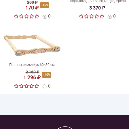
Подставка для пялец Nurge дерево
200 ₽
- 15%
170 ₽
3 370 ₽
0
0
Пяльцы-рамка бук 60×30 см
2 160 ₽
- 40%
1 296 ₽
0